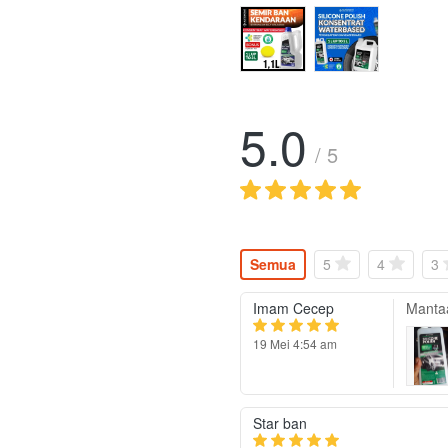
5.0
/ 5
Semua
5
4
3
Imam Cecep
Manta
19 Mei 4:54 am
Star ban