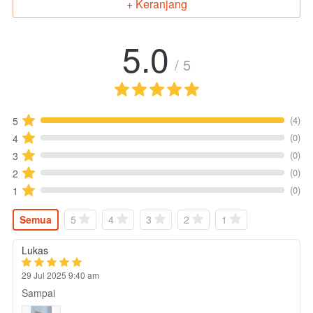
+ Keranjang
`
5.0
/ 5
(4)
5
(0)
4
(0)
3
(0)
2
(0)
1
Semua
5
4
3
2
1
Lukas
29 Jul 2025 9:40 am
Sampai