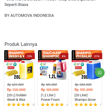
Seperti Biasa
BY AUTOMOVA INDONESIA
Produk Lainnya
12%
8%
21%
Rp 625.000
Rp 185.000
Rp 500.000
Rp 550.000
Rp 169.000
Rp 395.000
[20 L] Golden
[1,2 Liter ]
[20 Liter]
Wash & Wax
Power Foam
Shampo Snow
Bonus Spons
Double Layer
Wash pH
(5)
(4)
(11)