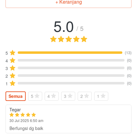
+ Keranjang
`
5.0
/ 5
(13)
5
(0)
4
(0)
3
(0)
2
(0)
1
Semua
5
4
3
2
1
Tegar
30 Jul 2025 6:50 am
Berfungsi dg baik