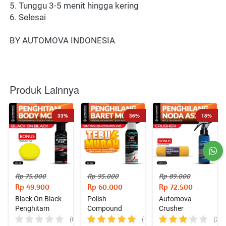
5. Tunggu 3-5 menit hingga kering
6. Selesai
BY AUTOMOVA INDONESIA
Produk Lainnya
33%
36%
18%
Rp 75.000
Rp 95.000
Rp 89.000
Rp 49.900
Rp 60.000
Rp 72.500
Black On Black
Polish
Automova
Penghitam
Compound
Crusher
Body Plastik 60
Penghilang
Penghilang
(0)
(13)
(2)