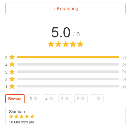
+ Keranjang
`
5.0
/ 5
(3)
5
(0)
4
(0)
3
(0)
2
(0)
1
Semua
5
4
3
2
1
Star ban
18 Mar 9:23 pm