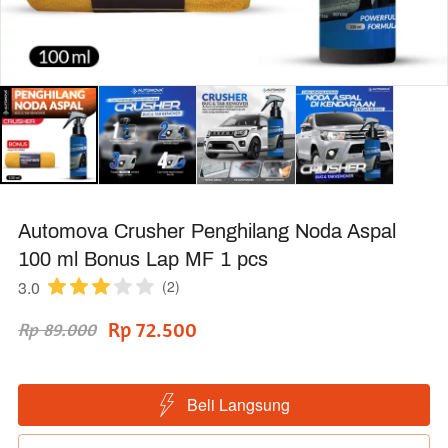
Automova Crusher Penghilang Noda Aspal
100 ml Bonus Lap MF 1 pcs
3.0
(2)
Rp 72.500
Rp 89.000
Beli Langsung
`