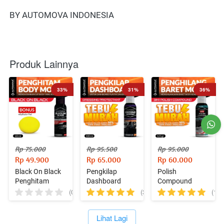
BY AUTOMOVA INDONESIA
Produk Lainnya
33%
31%
36%
Rp 75.000
Rp 95.500
Rp 95.000
Rp 49.900
Rp 65.000
Rp 60.000
Black On Black
Pengkilap
Polish
Penghitam
Dashboard
Compound
Body Plastik 60
Dressing 100 ml
Penghilang
(0)
(3)
(13)
ml Bonus
Bonus Aplikator
Baret
Aplikator Pad 1
Pad 1 pcs
Kendaraan
`
Lihat Lagi
pcs
120gr Bonus