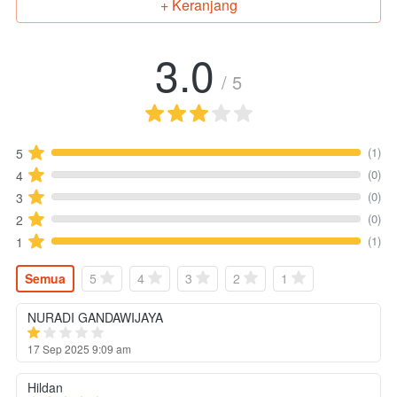
+ Keranjang
`
3.0
/ 5
(1)
5
(0)
4
(0)
3
(0)
2
(1)
1
Semua
5
4
3
2
1
NURADI GANDAWIJAYA
17 Sep 2025 9:09 am
Hildan