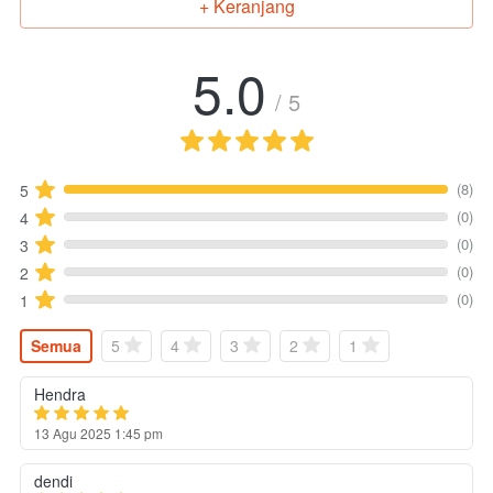
+ Keranjang
`
5.0
/ 5
(8)
5
(0)
4
(0)
3
(0)
2
(0)
1
Semua
5
4
3
2
1
Hendra
13 Agu 2025 1:45 pm
dendi