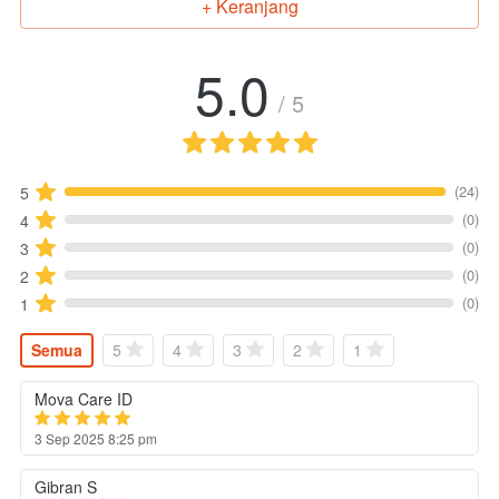
+ Keranjang
`
5.0
/ 5
(24)
5
(0)
4
(0)
3
(0)
2
(0)
1
Semua
5
4
3
2
1
Mova Care ID
3 Sep 2025 8:25 pm
Gibran S