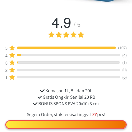
4.9
/ 5
(107)
5
(4)
4
(1)
3
(0)
2
(0)
1
 Kemasan 1L, 5L dan 20L
 Gratis 
Ongkir 
 Senilai 20 RB
 BONUS SPONS PVA 20x10x3 cm
Segera Order, stok tersisa tinggal
77
pcs!