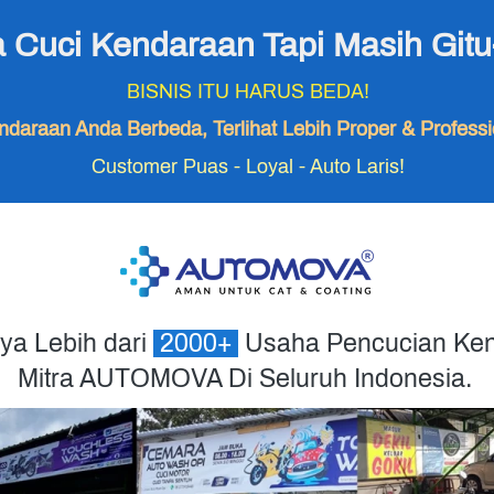
 Cuci Kendaraan Tapi Masih Gitu-
BISNIS ITU HARUS BEDA!
ndaraan Anda Berbeda, Terlihat Lebih Proper & Profes
Customer Puas - Loyal - Auto Laris!
ya Lebih dari 
 2000+ 
 Usaha Pencucian Ken
Mitra AUTOMOVA Di Seluruh Indonesia. 