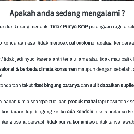
Apakah anda sedang mengalami ?
er dan kurang menarik, 
Tidak Punya SOP
 pelanggan ragu apa
o kendaraan agar tidak 
merusak cat customer 
apalagi kendaraa
 
/ tidak jadi nyuci karena antri terlalu lama atau tidak mau balik l
fessional & berbeda
dimata konsumen
 maupun dengan sebelah, a
a!
 kendaraan 
takut ribet bingung caranya 
dan 
sulit dapatkan suplie
ga bahan kimia shampo cuci dan 
produk mahal
 tapi hasil tidak 
 kendaraan tapi bingung ketika 
ada kendala
 teknis bertanya ke
entang usaha carwash 
tidak punya komunitas
 untuk tanya jawab