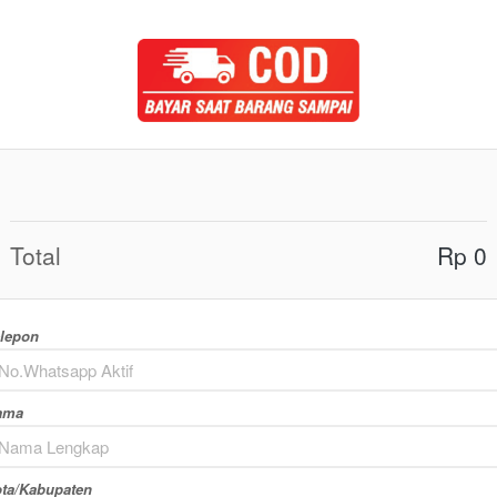
Total
Rp 0
lepon
ama
ta/Kabupaten