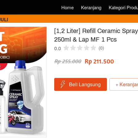
Home
Keranjang
Kategori Prod
JULI
[1,2 Liter] Refill Ceramic Spra
250ml & Lap MF 1 Pcs
0.0
(0)
Rp 211.500
Rp 255.000
Beli Langsung
+ Keranja
`
`