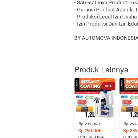
- Satu-satunya Product Lok
- Garansi Product Apabila 
- Produksi Legal Izin Usa
- Izin Produksi Dan Izin E
BY AUTOMOVA INDONESI
Produk Lainnya
36%
Rp 235.000
Rp 255
Rp 150.000
Rp 235
[1,2 Liter] Refill
[1,2 Lite