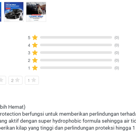
(0)
5
(0)
4
(0)
3
(0)
2
(0)
1
2
1
ebih Hemat)
otection berfungsi untuk memberikan perlindungan terhada
ang aktif dengan super hydrophobic formula sehingga air 
ikan kilap yang tinggi dan perlindungan proteksi hingga 1