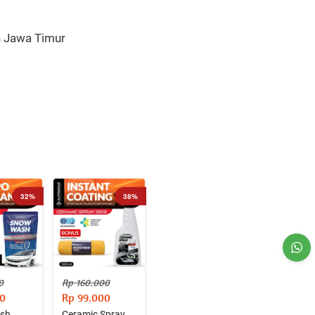
n Jawa Timur
32%
38%
0
Rp 160.000
00
Rp 99.000
sh
Ceramic Spray