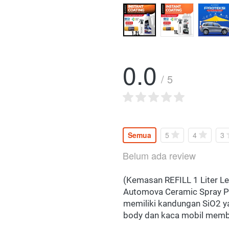
0.0
/ 5
Semua
5
4
3
Belum ada review
(Kemasan REFILL 1 Liter L
Automova Ceramic Spray Pr
memiliki kandungan SiO2 y
body dan kaca mobil member