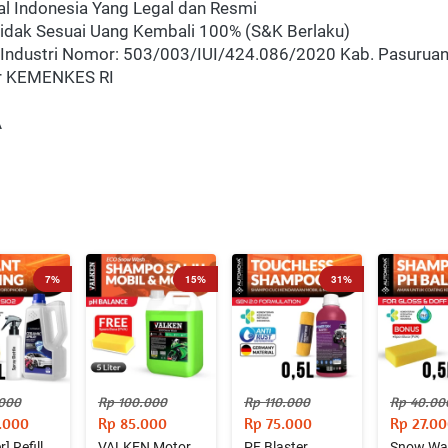
al Indonesia Yang Legal dan Resmi
Tidak Sesuai Uang Kembali 100% (S&K Berlaku)
ha Industri Nomor: 503/003/IUI/424.086/2020 Kab. Pasurua
dar KEMENKES RI
A
7%
15%
31%
.000
Rp 100.000
Rp 110.000
Rp 40.00
.000
Rp 85.000
Rp 75.000
Rp 27.0
r] Refill
VALKEN Motor
PF Blaster
Snow Wa