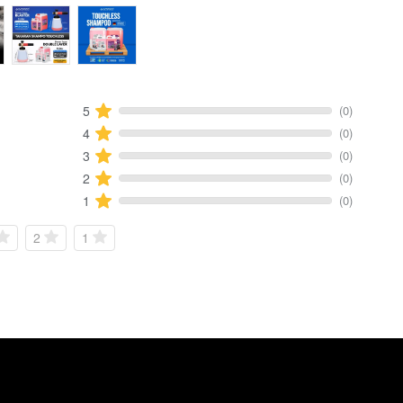
(0)
5
(0)
4
(0)
3
(0)
2
(0)
1
2
1