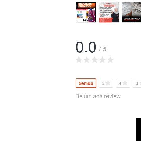
0.0
/ 5
Semua
5
4
3
Belum ada review