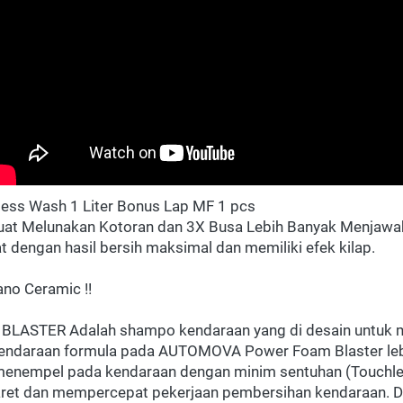
ess Wash 1 Liter Bonus Lap MF 1 pcs
t Melunakan Kotoran dan 3X Busa Lebih Banyak Menjawab
 dengan hasil bersih maksimal dan memiliki efek kilap.
no Ceramic !!
STER Adalah shampo kendaraan yang di desain untuk 
kendaraan formula pada AUTOMOVA Power Foam Blaster leb
enempel pada kendaraan dengan minim sentuhan (Touchles
baret dan mempercepat pekerjaan pembersihan kendaraan. 