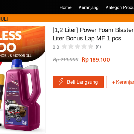
Home
Keranjang
Kategori Prod
JULI
[1,2 Liter] Power Foam Blaste
Liter Bonus Lap MF 1 pcs
0.0
(0)
Rp 189.100
Rp 219.000
Beli Langsung
+ Keranja
`
`