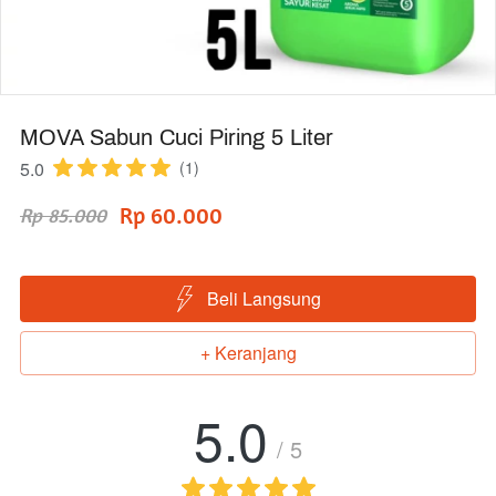
MOVA Sabun Cuci Piring 5 Liter
5.0
(1)
Rp 60.000
Rp 85.000
Beli Langsung
`
+ Keranjang
`
5.0
/ 5