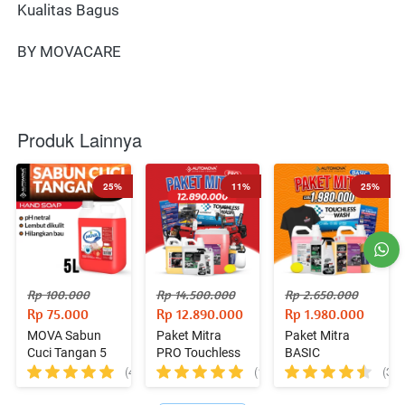
Kualitas Bagus
BY MOVACARE
Produk Lainnya
25%
11%
25%
Rp 100.000
Rp 14.500.000
Rp 2.650.000
Rp 75.000
Rp 12.890.000
Rp 1.980.000
MOVA Sabun
Paket Mitra
Paket Mitra
Cuci Tangan 5
PRO Touchless
BASIC
Liter
Wash Lengkap
Touchless Wash
(4)
(10)
(3)
+ Mesin
- Tanpa Mesin
Professional